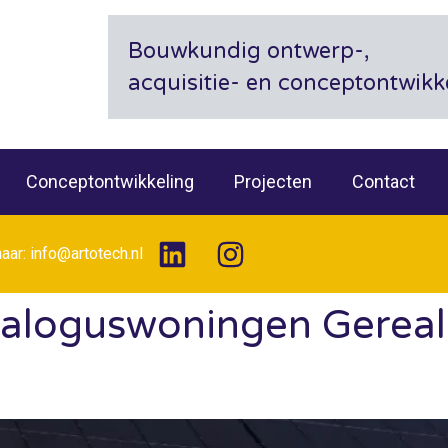
Bouwkundig ontwerp-,
acquisitie- en conceptontwik
Conceptontwikkeling
Projecten
Contact
naar: info@artotech.nl
taloguswoningen Gereal